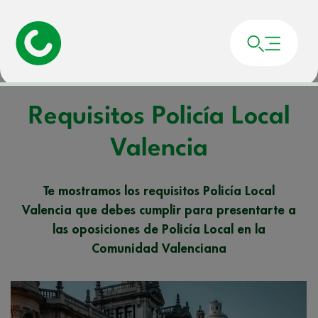
Portada
»
Noticias
»
Requisitos Policía Local Valencia
Requisitos Policía Local
Valencia
Te mostramos los requisitos Policía Local
Valencia que debes cumplir para presentarte a
las oposiciones de Policía Local en la
Comunidad Valenciana