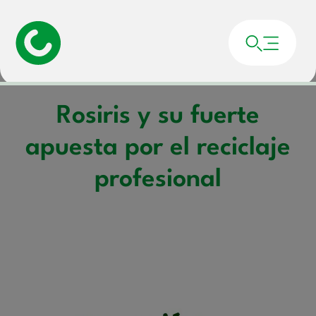
Portada
»
Noticias
»
Rosiris y su fuerte apuesta por el reciclaje profesional
Rosiris y su fuerte
apuesta por el reciclaje
profesional