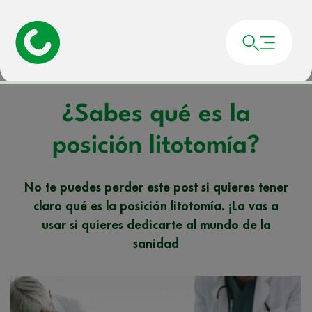
Portada
»
Noticias
»
¿Sabes qué es la posición litotomía?
¿Sabes qué es la
posición litotomía?
No te puedes perder este post si quieres tener
claro qué es la posición litotomía. ¡La vas a
usar si quieres dedicarte al mundo de la
sanidad