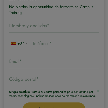
No pierdas la oportunidad de formarte en Campus
Training
Nombre y apellidos*
+34
Teléfono *
Email*
Código postal*
Grupo Northius
tratará sus datos personales para contactarle por
medios tecnológicos, incluso aplicaciones de mensajería instantánea,
con el fin de ofrecerle información del programa formativo
seleccionado o de otros directamente relacionados con el interés