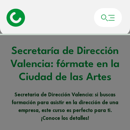
Portada
»
Noticias
»
Secretaría de Dirección Valencia: fórmate en la Ciudad
de las Artes
Secretaría de Dirección
Valencia: fórmate en la
Ciudad de las Artes
Secretaria de Dirección Valencia: si buscas
formación para asistir en la dirección de una
empresa, este curso es perfecto para ti.
¡Conoce los detalles!