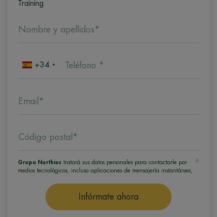
Training
Nombre y apellidos*
+34
Teléfono *
Email*
Código postal*
Grupo Northius
tratará sus datos personales para contactarle por
medios tecnológicos, incluso aplicaciones de mensajería instantánea,
con el fin de ofrecerle información del programa formativo
seleccionado o de otros directamente relacionados con el interés
manifestado y, en su caso, para tramitar la contratación
Infórmate ahora
correspondiente. Compartiremos su solicitud con las empresas que
conforman el
Grupo Northius
, con el objeto de que estas puedan