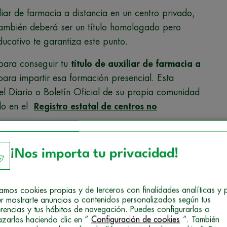
iar de farmacia a distancia en un centro privado,
os también deberá ser un título homologado pero
ucativo te garantiza este punto.
s para conseguir tu
título de auxiliar de farmacia a
ara impartir esa formación presencial. Esta
el Diario o Boletín Oficial de su propia comunidad
do en el
Registro estatal de centros no
.
¡Nos importa tu privacidad!
para que te presentes a las
macia
. De este modo, podrás
ial y homologado
izamos cookies propias y de terceros con finalidades analíticas y 
r mostrarte anuncios o contenidos personalizados según tus
erencias y tus hábitos de navegación. Puedes configurarlas o
azarlas haciendo clic en “
Configuración de cookies
”. También
ión y FP el que emita tu
título de auxiliar de