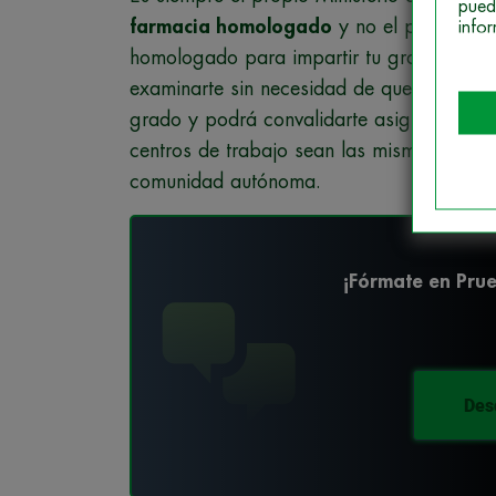
pued
farmacia homologado
y no el propio cen
info
homologado para impartir tu grado de aux
examinarte sin necesidad de que hagas n
grado y podrá convalidarte asignaturas. 
centros de trabajo sean las mismas que las
comunidad autónoma.
¡Fórmate en Pru
Des