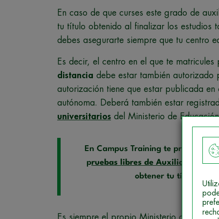
En caso de que curses este grado de auxil
tu título obtenido al finalizar los estudi
debes asegurarte siempre que tu centro ed
Es decir, el centro en el que te matricule
distancia
debe estar también autorizado p
autorización tiene que estar publicada en 
autónoma. Deberá también estar registra
universitarios
del Ministerio de Educación
En Campus Training te preparamos 
p
ruebas libres de Auxiliar de Far
obtener tu título ofic
Util
pode
pref
rech
Es siempre el propio Ministerio de Educac