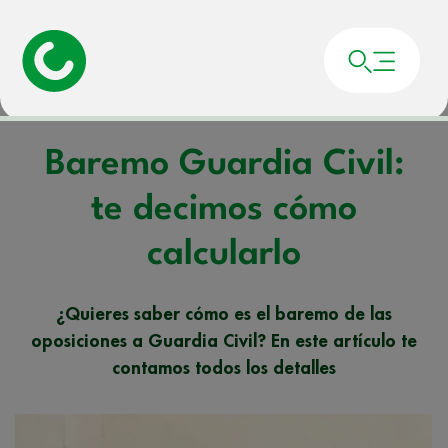
Portada
»
Noticias
»
Baremo Guardia Civil: te decimos cómo calcularlo
Baremo Guardia Civil:
te decimos cómo
calcularlo
¿Quieres saber cómo es el baremo de las
oposiciones a Guardia Civil? En este artículo te
contamos todos los detalles