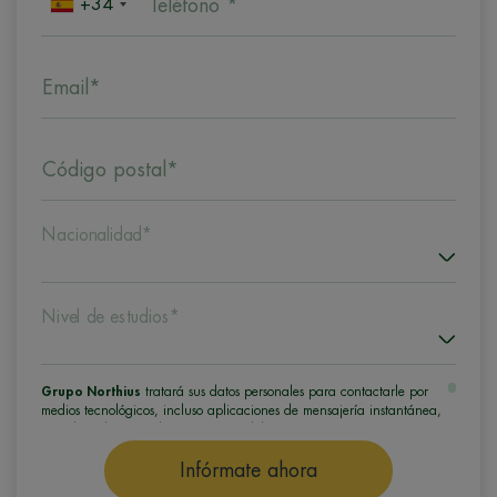
+34
Teléfono *
Email*
Código postal*
Nacionalidad*
Nivel de estudios*
Grupo Northius
tratará sus datos personales para contactarle por
medios tecnológicos, incluso aplicaciones de mensajería instantánea,
con el fin de ofrecerle información del programa formativo
seleccionado o de otros directamente relacionados con el interés
manifestado y, en su caso, para tramitar la contratación
Infórmate ahora
correspondiente. Compartiremos su solicitud con las empresas que