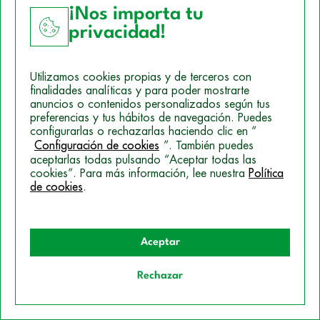
¡Nos importa tu
Observatorio de Empleo
privacidad!
Empresas colaboradoras
Utilizamos cookies propias y de terceros con
finalidades analíticas y para poder mostrarte
Conecta con nosotros
anuncios o contenidos personalizados según tus
preferencias y tus hábitos de navegación. Puedes
Contacto
configurarlas o rechazarlas haciendo clic en “
Configuración de cookies
”. También puedes
Llámanos
aceptarlas todas pulsando “Aceptar todas las
Escríbenos
cookies”. Para más información, lee nuestra
Política
de cookies
.
Aceptar
Rechazar
Quiero información