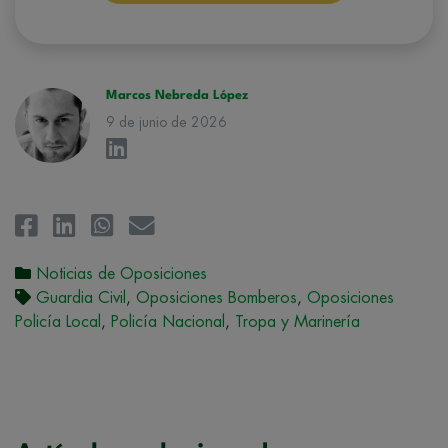
conforman el
Grupo Northius
, con el objeto de que estas puedan
hacerle llegar la mejor oferta de productos y servicios de acuerdo a su
petición. Quedan reconocidos los derechos de acceso,
rectificación, supresión, oposición, limitación, tal y como se explica en
la
Política de Privacidad
.
Marcos Nebreda López
9 de junio de 2026
Noticias de Oposiciones
Guardia Civil
,
Oposiciones Bomberos
,
Oposiciones
Policía Local
,
Policía Nacional
,
Tropa y Marinería