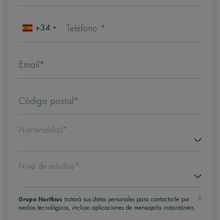
+34
Teléfono *
Email*
Código postal*
Nacionalidad*
Nivel de estudios*
Grupo Northius
tratará sus datos personales para contactarle por
medios tecnológicos, incluso aplicaciones de mensajería instantánea,
con el fin de ofrecerle información del programa formativo