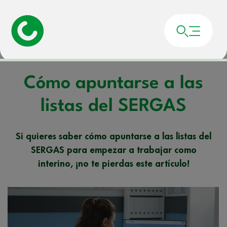
Portada
»
Noticias
»
Cómo apuntarse a las listas del SERGAS
Cómo apuntarse a las
listas del SERGAS
Si quieres saber cómo apuntarse a las listas del
SERGAS para empezar a trabajar como
interino, ¡no te pierdas este artículo!