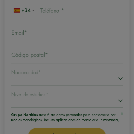
+34
Teléfono *
Email*
Código postal*
Nacionalidad*
Nivel de estudios*
Grupo Northius
tratará sus datos personales para contactarle por
medios tecnológicos, incluso aplicaciones de mensajería instantánea,
con el fin de ofrecerle información del programa formativo
seleccionado o de otros directamente relacionados con el interés