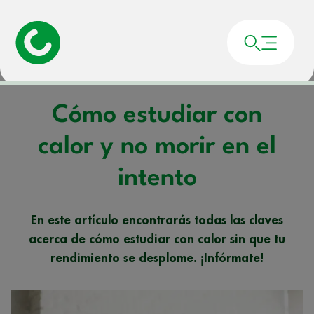
Portada
»
Noticias
»
Cómo estudiar con calor y no morir en el intento
Cómo estudiar con
calor y no morir en el
intento
En este artículo encontrarás todas las claves
acerca de cómo estudiar con calor sin que tu
rendimiento se desplome. ¡Infórmate!