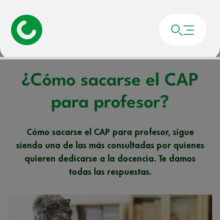
Portada
»
Noticias
»
¿Cómo sacarse el CAP para profesor?
¿Cómo sacarse el CAP
para profesor?
Cómo sacarse el CAP para profesor, sigue
siendo una de las más consultadas por quienes
quieren dedicarse a la docencia. Te damos
todas las respuestas.