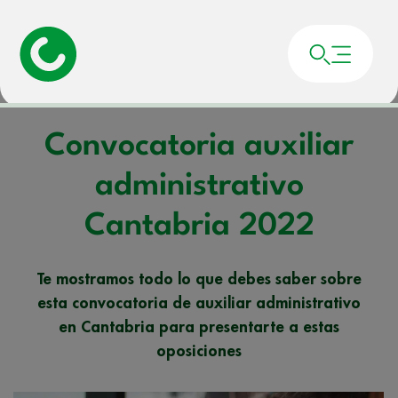
Portada
»
Noticias
»
Convocatoria auxiliar administrativo Cantabria 2022
Convocatoria auxiliar
administrativo
Cantabria 2022
Te mostramos todo lo que debes saber sobre
esta convocatoria de auxiliar administrativo
en Cantabria para presentarte a estas
oposiciones