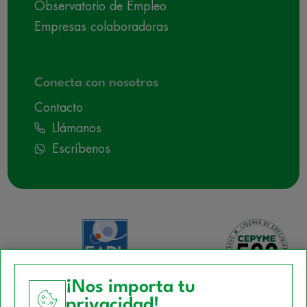
Observatorio de Empleo
Empresas colaboradoras
Conecta con nosotros
Contacto
Llámanos
Escríbenos
¡Nos importa tu
privacidad!