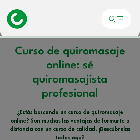
Portada
»
Noticias
»
Curso de quiromasaje online: sé quiromasajista profesional
Curso de quiromasaje
online: sé
quiromasajista
profesional
¿Estás buscando un curso de quiromasaje
online? Son muchas las ventajas de formarte a
distancia con un curso de calidad. ¡Descúbrelas
todas aquí!