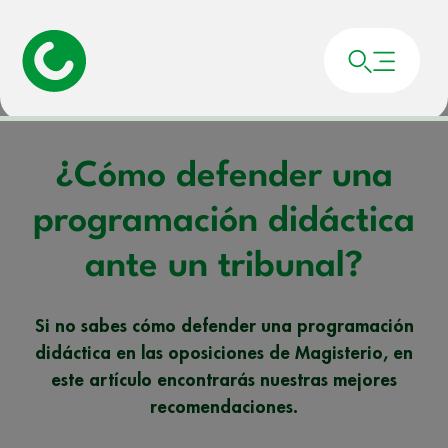
Portada
»
Noticias
»
¿Cómo defender una programación didáctica ante un
tribunal?
¿Cómo defender una
programación didáctica
ante un tribunal?
Si no sabes cómo defender una programación
didáctica en las oposiciones de Magisterio, en
este artículo encontrarás nuestras mejores
recomendaciones.