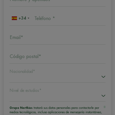
+34
Teléfono *
Email*
Código postal*
Nacionalidad*
Nivel de estudios*
Grupo Northius
tratará sus datos personales para contactarle por
medios tecnológicos, incluso aplicaciones de mensajería instantánea,