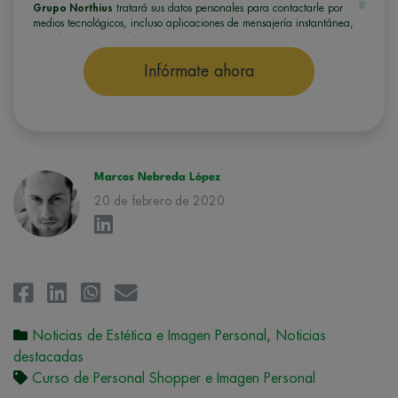
Grupo Northius
tratará sus datos personales para contactarle por
medios tecnológicos, incluso aplicaciones de mensajería instantánea,
con el fin de ofrecerle información del programa formativo
seleccionado o de otros directamente relacionados con el interés
manifestado y, en su caso, para tramitar la contratación
Infórmate ahora
correspondiente. Compartiremos su solicitud con las empresas que
conforman el
Grupo Northius
, con el objeto de que estas puedan
hacerle llegar la mejor oferta de productos y servicios de acuerdo a su
petición. Quedan reconocidos los derechos de acceso,
rectificación, supresión, oposición, limitación, tal y como se explica en
la
Política de Privacidad
.
Marcos Nebreda López
20 de febrero de 2020
Noticias de Estética e Imagen Personal
,
Noticias
destacadas
Curso de Personal Shopper e Imagen Personal