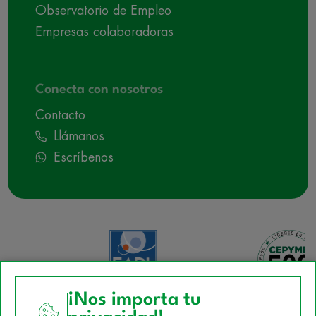
Observatorio de Empleo
Empresas colaboradoras
Conecta con nosotros
Contacto
Llámanos
Escríbenos
¡Nos importa tu