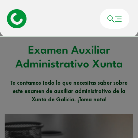
Portada
»
Noticias
»
Examen Auxiliar Administrativo Xunta
Examen Auxiliar
Administrativo Xunta
Te contamos todo lo que necesitas saber sobre
este examen de auxiliar administrativo de la
Xunta de Galicia. ¡Toma nota!