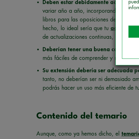
pued
Deben estar debidamente actualizad
info
variar año a año, incorporando cambios 
libros para las oposiciones de Bibliote
hecho, lo ideal sería que tu
academia
o
de actualizaciones continuas, para que
Deberían tener una buena calidad de
más fáciles de comprender y memorizar
Su extensión debería ser adecuada pa
tanto, no deberían ser ni demasiado a
podrás hacer un uso más eficiente de t
Contenido del temario
Aunque, como ya hemos dicho, el
temari