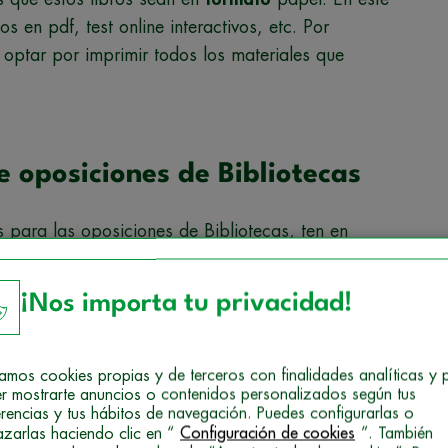
s en pdf, test online interactivos, etc. Por
s optar por imprimir todos los materiales que
de oposiciones de Bibliotecas
s para las oposiciones de Bibliotecas, ten en
¡Nos importa tu privacidad!
 la convocatoria
a la que quieras presentarte.
dad de
oposiciones de Bibliotecas
, tanto a nivel
ocal. Por tanto, no siempre es fácil que puedas
izamos cookies propias y de terceros con finalidades analíticas y 
cada convocatoria específica. No obstante, trata
r mostrarte anuncios o contenidos personalizados según tus
erencias y tus hábitos de navegación. Puedes configurarlas o
a oposición en concreto.
azarlas haciendo clic en “
Configuración de cookies
”. También