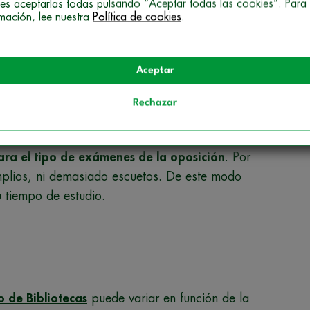
es aceptarlas todas pulsando “Aceptar todas las cookies”. Para
os
. Así, ten en cuenta que los contenidos pueden
rmación, lee nuestra
Política de cookies
.
legislativos u otras modificaciones. Por tanto, tus
cas deberían estar lo más actualizados posible. De
 la misma editorial te proporcionasen un servicio
Aceptar
 pudieras despreocuparte de esta cuestión.
Rechazar
 redacción
. De este modo te resultarán mucho
.
ra el tipo de exámenes de la oposición
. Por
mplios, ni demasiado escuetos. De este modo
u tiempo de estudio.
o de Bibliotecas
puede variar en función de la