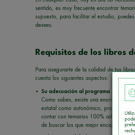
sentido, es muy frecuente encontrar temario
supuesto, para facilitar el estudio, puede
desees.
Requisitos de los libros 
Para asegurarte de la calidad de tus libro
cuenta los siguientes aspectos:
Su adecuación al programa oficial de
Como sabes, existe una enorme varie
estatal como autonómico, provincial o l
Util
contar con temarios 100% adaptados a 
pode
pref
de buscar los que mejor encajen con es
rech