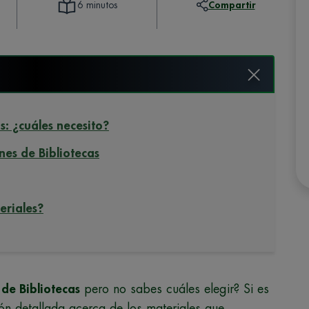
Compartir
6 minutos
s: ¿cuáles necesito?
ones de Bibliotecas
eriales?
 de Bibliotecas
pero no sabes cuáles elegir? Si es
ión detallada acerca de los materiales que