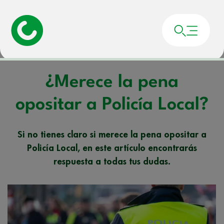
Portada
»
Noticias
»
¿Merece la pena opositar a Policía Local?
¿Merece la pena
opositar a Policía Local?
Si no tienes claro si merece la pena opositar a
Policía Local, en este artículo encontrarás
respuesta a todas tus dudas.