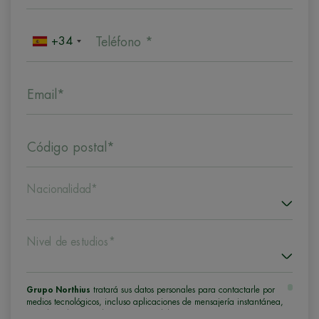
+34
Teléfono *
Email*
Código postal*
Nacionalidad*
Nivel de estudios*
Grupo Northius
tratará sus datos personales para contactarle por
medios tecnológicos, incluso aplicaciones de mensajería instantánea,
con el fin de ofrecerle información del programa formativo