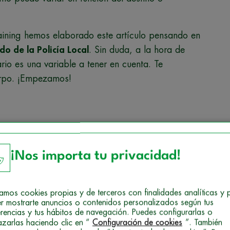
aining hemos elaborado este artículo pensando en
do de la Policía Local
. Sin duda, a la hora de
ario es una variable a tener en cuenta. Te
erpo. ¡Empezamos!
olicía local?
¡Nos importa tu privacidad!
licía Local
, empezarás a percibir este salario
 entre los
1000
y los
2200
€ brutos al mes.
izamos cookies propias y de terceros con finalidades analíticas y 
entada por complementos variables como
r mostrarte anuncios o contenidos personalizados según tus
erencias y tus hábitos de navegación. Puedes configurarlas o
azarlas haciendo clic en “
Configuración de cookies
”. También