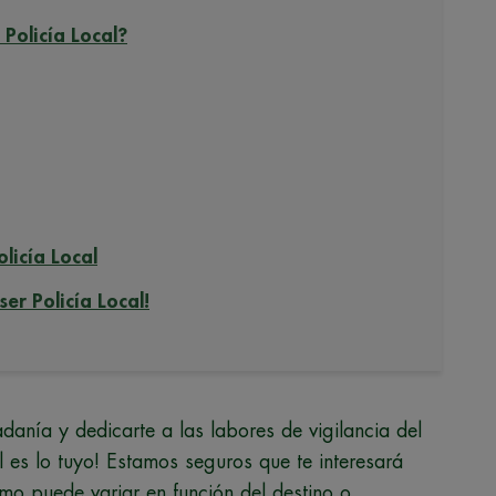
 Policía Local?
licía Local
er Policía Local!
adanía y dedicarte a las labores de vigilancia del
l es lo tuyo! Estamos seguros que te interesará
o puede variar en función del destino o