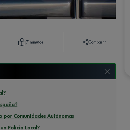
Compartir
7 minutos
al?
 España?
ado por Comunidades Autónomas
 un Policía Local?