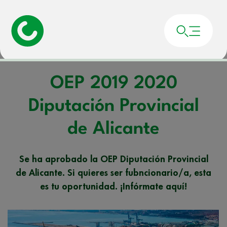
Portada
»
Noticias
»
OEP 2019 2020 Diputación Provincial de Alicante
OEP 2019 2020
Diputación Provincial
de Alicante
Se ha aprobado la OEP Diputación Provincial
de Alicante. Si quieres ser fubncionario/a, esta
es tu oportunidad. ¡Infórmate aquí!