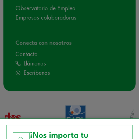
Observatorio de Empleo
Empresas colaboradoras
Conecta con nosotros
Contacto
Llámanos
Escríbenos
¡Nos importa tu