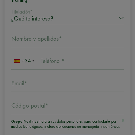
Training
Titulación*
Nombre y apellidos*
+34
Teléfono *
Email*
Código postal*
Grupo Northius
tratará sus datos personales para contactarle por
medios tecnológicos, incluso aplicaciones de mensajería instantánea,
con el fin de ofrecerle información del programa formativo