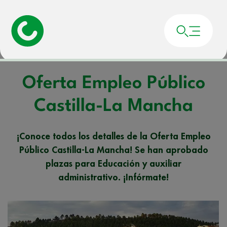
Portada
»
Noticias
»
Oferta Empleo Público Castilla-La Mancha
Oferta Empleo Público
Castilla-La Mancha
¡Conoce todos los detalles de la Oferta Empleo
Público Castilla-La Mancha! Se han aprobado
plazas para Educación y auxiliar
administrativo. ¡Infórmate!