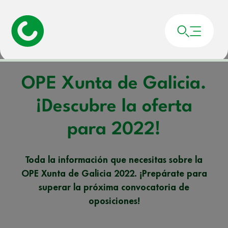
Portada
»
Noticias
»
OPE Xunta de Galicia. ¡Descubre la oferta para 2022!
OPE Xunta de Galicia.
¡Descubre la oferta
para 2022!
Toda la información que necesitas sobre la
OPE Xunta de Galicia 2022. ¡Prepárate para
superar la próxima convocatoria de
oposiciones!