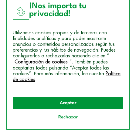
¡Nos importa tu
Actualidad en Oposiciones
,
Orientación Laboral
privacidad!
Utilizamos cookies propias y de terceros con
finalidades analíticas y para poder mostrarte
anuncios o contenidos personalizados según tus
Artículos relacionados
preferencias y tus hábitos de navegación. Puedes
configurarlas o rechazarlas haciendo clic en “
Configuración de cookies
”. También puedes
aceptarlas todas pulsando “Aceptar todas las
cookies”. Para más información, lee nuestra
Política
de cookies
.
Aceptar
Rechazar
Quiero información