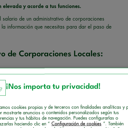
 elevada y acorde a tus funciones.
l salario de un administrativo de corporaciones
 la información que necesitas para dar el paso de
vo de Corporaciones Locales:
vo de Corporaciones Locales te garantiza acceder a
¡Nos importa tu privacidad!
onario, empezando por el sueldo.
podrás superar fácilmente siempre que te apoyes
izamos cookies propias y de terceros con finalidades analíticas y 
zo valdrá la pena ya que pasarás a
ganar un
r mostrarte anuncios o contenidos personalizados según tus
 euros.
erencias y tus hábitos de navegación. Puedes configurarlas o
azarlas haciendo clic en “
Configuración de cookies
”. También