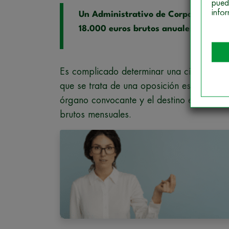
pued
info
Un Administrativo de Corporaciones 
18.000 euros brutos anuales en 2024
Es complicado determinar una cifra exacta
que se trata de una oposición específica po
órgano convocante y el destino el sueldo
brutos mensuales.