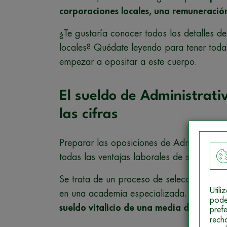
corporaciones locales, una remuneración
¿Te gustaría conocer todos los detalles de
locales? Quédate leyendo para tener toda
empezar a opositar a este cuerpo.
El sueldo de Administrati
las cifras
Preparar las oposiciones de Administrati
todas las ventajas laborales de ser funci
Se trata de un proceso de selección que 
Util
en una academia especializada. El esfuer
pode
sueldo vitalicio de una media de 18.000
pref
rech