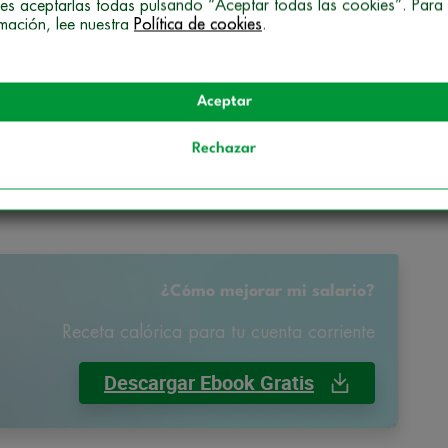
es aceptarlas todas pulsando “Aceptar todas las cookies”. Para
rmación, lee nuestra
Política de cookies
.
Locales gana alrededor de
.
Aceptar
 para el sueldo en este grupo de funcionarios ya
Rechazar
r diferentes territorios. Es decir, dependiendo del
 puede moverse entre los 1.200 y 1.400 euros
¿Cómo mejorar mi salario?
Receta calórica para tu cuenta corriente
Descargar Ebook Gratis