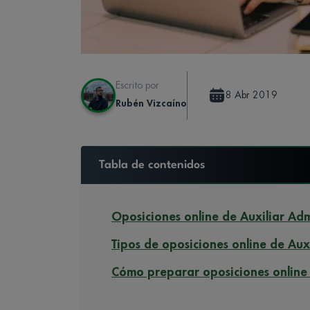
Escrito por
8 Abr 2019
Rubén Vizcaíno
Tabla de contenidos
Oposiciones online de Auxiliar Adm
Tipos de oposiciones online de Aux
Cómo preparar oposiciones online 