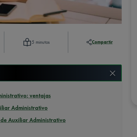
Compartir
5 minutos
inistrativo: ventajas
iliar Administrativo
de Auxiliar Administrativo