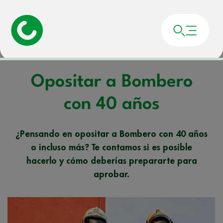
Portada
»
Noticias
»
Opositar a Bombero con 40 años
Opositar a Bombero
con 40 años
¿Pensando en opositar a Bombero con 40 años
o incluso más? Te contamos si es posible
hacerlo y cómo deberías prepararte para
aprobar.