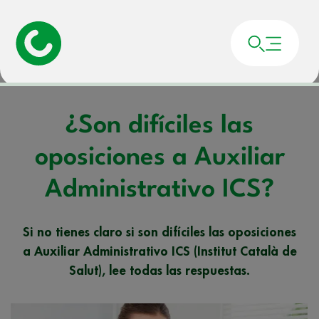
Portada
»
Noticias
»
¿Son difíciles las oposiciones a Auxiliar Administrativo
ICS?
¿Son difíciles las
oposiciones a Auxiliar
Administrativo ICS?
Si no tienes claro si son difíciles las oposiciones
a Auxiliar Administrativo ICS (Institut Català de
Salut), lee todas las respuestas.