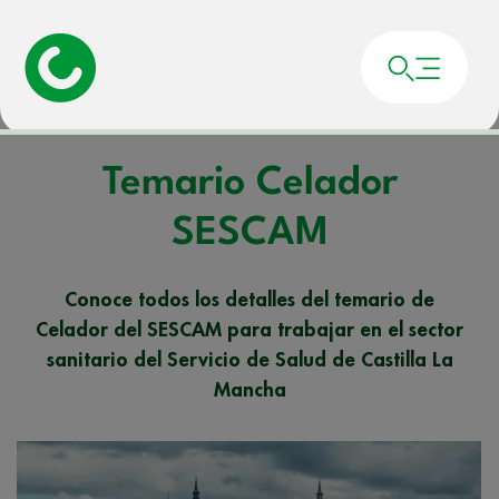
Portada
»
Noticias
»
Temario Celador SESCAM
Temario Celador
SESCAM
Conoce todos los detalles del temario de
Celador del SESCAM para trabajar en el sector
sanitario del Servicio de Salud de Castilla La
Mancha