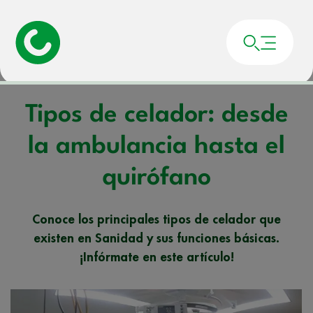
Portada
»
Noticias
»
Tipos de celador: desde la ambulancia hasta el quirófano
Tipos de celador: desde
la ambulancia hasta el
quirófano
Conoce los principales tipos de celador que
existen en Sanidad y sus funciones básicas.
¡Infórmate en este artículo!