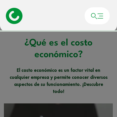
Portada
»
Noticias
»
¿Qué es el costo económico?
¿Qué es el costo
económico?
El costo económico es un factor vital en
cualquier empresa y permite conocer diversos
aspectos de su funcionamiento. ¡Descubre
todo!