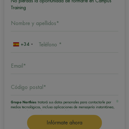
No pierdas la oportunidad de formarte en Campus
Training
Nombre y apellidos*
+34
Teléfono *
Email*
Código postal*
Grupo Northius
tratará sus datos personales para contactarle por
medios tecnológicos, incluso aplicaciones de mensajería instantánea,
con el fin de ofrecerle información del programa formativo
seleccionado o de otros directamente relacionados con el interés
manifestado y, en su caso, para tramitar la contratación
Infórmate ahora
correspondiente. Compartiremos su solicitud con las empresas que