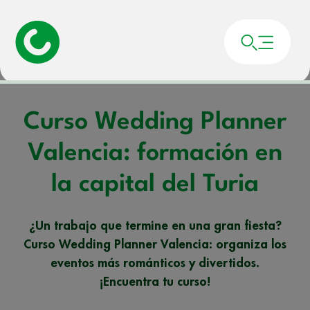
Portada
»
Noticias
»
Curso Wedding Planner Valencia: formación en la capital
del Turia
Curso Wedding Planner
Valencia: formación en
la capital del Turia
¿Un trabajo que termine en una gran fiesta?
Curso Wedding Planner Valencia: organiza los
eventos más románticos y divertidos.
¡Encuentra tu curso!