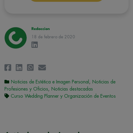
conforman el
Grupo Northius
, con el objeto de que estas puedan
hacerle llegar la mejor oferta de productos y servicios de acuerdo a su
petición. Quedan reconocidos los derechos de acceso,
rectificación, supresión, oposición, limitación, tal y como se explica en
la
Política de Privacidad
.
Redaccion
18 de febrero de 2020
Noticias de Estética e Imagen Personal
,
Noticias de
Profesiones y Oficios
,
Noticias destacadas
Curso Wedding Planner y Organización de Eventos