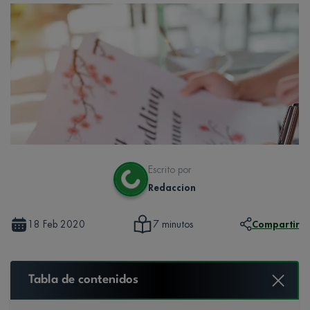
Escrito por
Redaccion
18 Feb 2020
Compartir
7 minutos
Tabla de contenidos