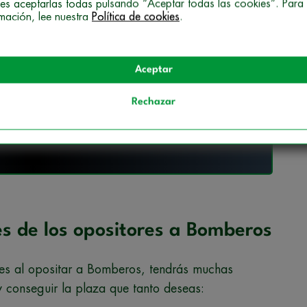
es aceptarlas todas pulsando “Aceptar todas las cookies”. Para
rmación, lee nuestra
Política de cookies
.
rmate en Oposiciones Bombero!
Aceptar
Rechazar
carga gratis la guía formativa
s de los opositores a Bomberos
unes al opositar a Bomberos, tendrás muchas
 conseguir la plaza que tanto deseas: