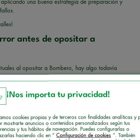
aplicando una buena estrategia de preparación y
allos.
alles!
rror antes de opositar a
bituales al opositar a Bombero, hay algo todavía
a empezar.
asar o las dudas acerca de nuestra propia
¡Nos importa tu privacidad!
alcanzar nuestras metas.
ean difíciles
, no necesitas ser un atleta
izamos cookies propias y de terceros con finalidades analíticas y 
idad memorística. Prácticamente
cualquier
r mostrarte anuncios o contenidos personalizados según tus
erencias y tus hábitos de navegación. Puedes configurarlas o
 forma adecuada, con tiempo suficiente y sin
azarlas haciendo clic en “
Configuración de cookies
”. También