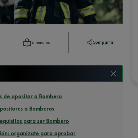
Compartir
6 minutos
es de opositar a Bombero
opositores a Bomberos
requisitos para ser Bombero
ción: organízate para aprobar