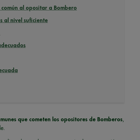
ás común al opositar a Bombero
al nivel suficiente
n
 adecuados
decuada
comunes que cometen los opositores de Bomberos
,
le.