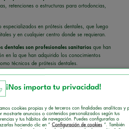
as, retenciones o estructuras para ortodoncias,
o especializados en prótesis dentales, que luego
itales y en cualquier centro donde se requieran.
os dentales son profesionales sanitarios
que han
ón en la que han adquirido los conocimientos
como técnicos de prótesis dentales.
r en esto, posiblemente te estés preguntando
son las opciones formativas que hay disponibles.
¡Nos importa tu privacidad!
e necesitas es una titulación de Técnico Superior
 de Formación Profesional que podrás cursar en
izamos cookies propias y de terceros con finalidades analíticas y 
educación secundaria, centros públicos de FP o
r mostrarte anuncios o contenidos personalizados según tus
erencias y tus hábitos de navegación. Puedes configurarlas o
ión Profesional.
azarlas haciendo clic en “
Configuración de cookies
”. También