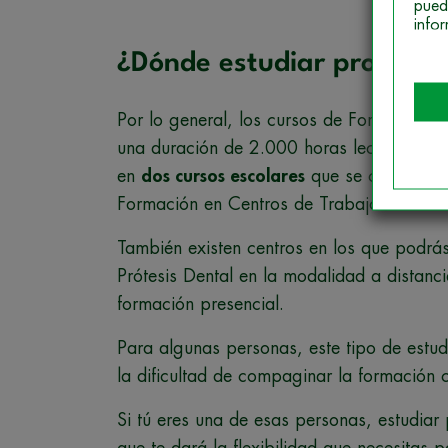
pued
info
¿Dónde estudiar protésic
Por lo general, los cursos de Formación P
una duración de 2.000 horas lectivas. Est
en
dos cursos escolares
que se completan
Formación en Centros de Trabajo.
También existen centros en los que podrás
Prótesis Dental en la modalidad a distanc
formación presencial.
Para algunas personas, este tipo de estu
la dificultad de compaginar la formación co
Si tú eres una de esas personas, estudiar 
que te dará la flexibilidad que necesitas 