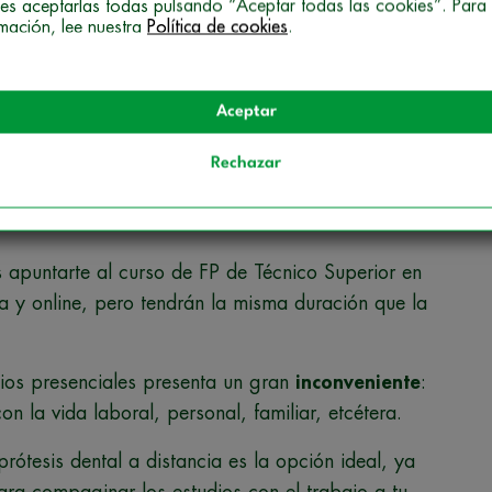
es aceptarlas todas pulsando “Aceptar todas las cookies”. Para
rmación, lee nuestra
Política de cookies
.
o dental?
Aceptar
rofesional son de modalidad presencial y tienen
as horas de clase están distribuidas normalmente
Rechazar
 con un módulo de prácticas llamado FCT o
 apuntarte al curso de FP de Técnico Superior en
ia y online, pero tendrán la misma duración que la
dios presenciales presenta un gran
inconveniente
:
n la vida laboral, personal, familiar, etcétera.
prótesis dental a distancia es la opción ideal, ya
para compaginar los estudios con el trabajo a tu