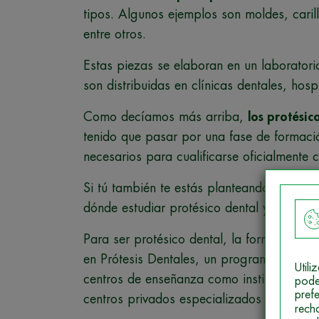
tipos. Algunos ejemplos son moldes, carill
entre otros.
Estas piezas se elaboran en un laboratori
son distribuidas en clínicas dentales, hosp
Como decíamos más arriba,
los protésic
tenido que pasar por una fase de formaci
necesarios para cualificarse oficialmente 
Si tú también te estás planteando trabaja
dónde estudiar protésico dental y cuáles 
Para ser protésico dental, la formación qu
en Prótesis Dentales, un programa oficial
Util
centros de enseñanza como institutos de 
pode
pref
centros privados especializados en Formac
rech