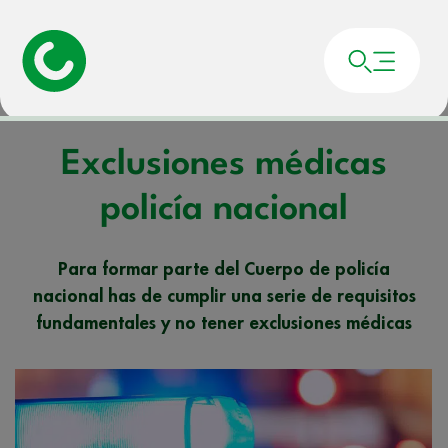
Portada
»
Noticias
»
Exclusiones médicas policía nacional
Exclusiones médicas
policía nacional
Para formar parte del Cuerpo de policía
nacional has de cumplir una serie de requisitos
fundamentales y no tener exclusiones médicas