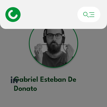
Portada
»
Gabriel Esteban De Donato
Gabriel Esteban De
Donato