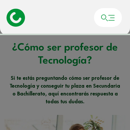
Portada
»
Noticias
»
¿Cómo ser profesor de Tecnología?
¿Cómo ser profesor de
Tecnología?
Si te estás preguntando cómo ser profesor de
Tecnología y conseguir tu plaza en Secundaria
o Bachillerato, aquí encontrarás respuesta a
todas tus dudas.