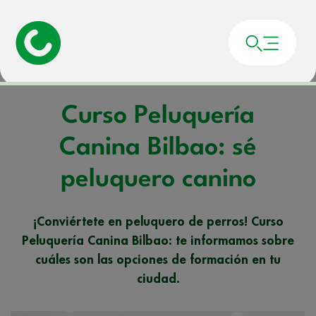
Portada
»
Noticias
»
Curso Peluquería Canina Bilbao: sé peluquero canino
Curso Peluquería
Canina Bilbao: sé
peluquero canino
¡Conviértete en peluquero de perros! Curso
Peluquería Canina Bilbao: te informamos sobre
cuáles son las opciones de formación en tu
ciudad.