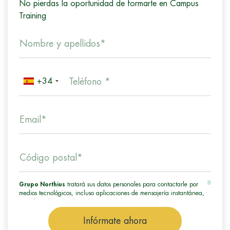
No pierdas la oportunidad de formarte en Campus
Training
Nombre y apellidos*
+34
Teléfono *
Email*
Código postal*
Grupo Northius
tratará sus datos personales para contactarle por
medios tecnológicos, incluso aplicaciones de mensajería instantánea,
con el fin de ofrecerle información del programa formativo
seleccionado o de otros directamente relacionados con el interés
manifestado y, en su caso, para tramitar la contratación
Infórmate ahora
correspondiente. Compartiremos su solicitud con las empresas que