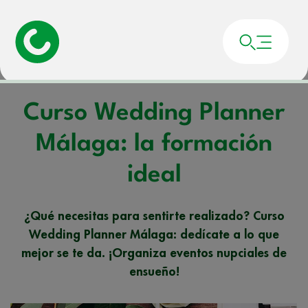
Portada
»
Noticias
»
Curso Wedding Planner Málaga: la formación ideal
Curso Wedding Planner
Málaga: la formación
ideal
¿Qué necesitas para sentirte realizado? Curso
Wedding Planner Málaga: dedícate a lo que
mejor se te da. ¡Organiza eventos nupciales de
ensueño!