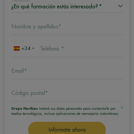
Nombre y apellidos*
+34
Teléfono *
Email*
Código postal*
Grupo Northius
tratará sus datos personales para contactarle por
medios tecnológicos, incluso aplicaciones de mensajería instantánea,
con el fin de ofrecerle información del programa formativo
seleccionado o de otros directamente relacionados con el interés
manifestado y, en su caso, para tramitar la contratación
Infórmate ahora
correspondiente. Compartiremos su solicitud con las empresas que