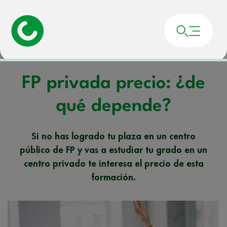
Portada
»
Noticias
»
FP privada precio: ¿de qué depende?
FP privada precio: ¿de
qué depende?
Si no has logrado tu plaza en un centro
público de FP y vas a estudiar tu grado en un
centro privado te interesa el precio de esta
formación.