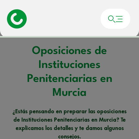
Portada
»
Noticias
»
Oposiciones de Instituciones Penitenciarias en Murcia
Oposiciones de
Instituciones
Penitenciarias en
Murcia
¿Estás pensando en preparar las oposiciones
de Instituciones Penitenciarias en Murcia? Te
explicamos los detalles y te damos algunos
consejos.