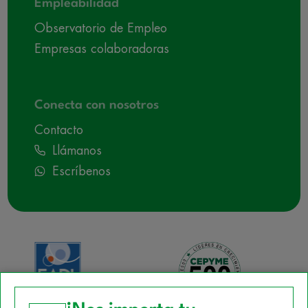
Empleabilidad
Observatorio de Empleo
Empresas colaboradoras
Conecta con nosotros
Contacto
Llámanos
Escríbenos