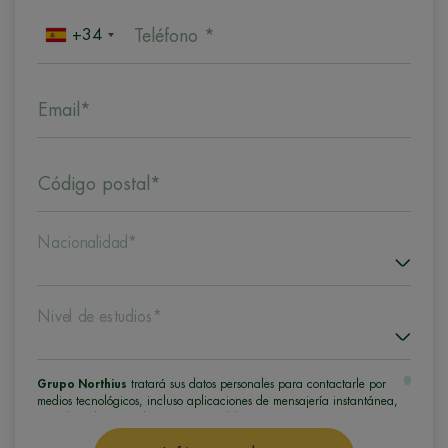
+34
Teléfono *
Email*
Código postal*
Nacionalidad*
Nivel de estudios*
Grupo Northius
tratará sus datos personales para contactarle por
medios tecnológicos, incluso aplicaciones de mensajería instantánea,
con el fin de ofrecerle información del programa formativo
seleccionado o de otros directamente relacionados con el interés