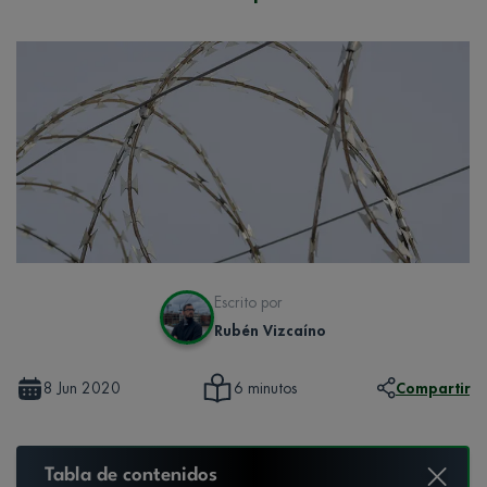
Escrito por
Rubén Vizcaíno
8 Jun 2020
Compartir
6 minutos
Tabla de contenidos