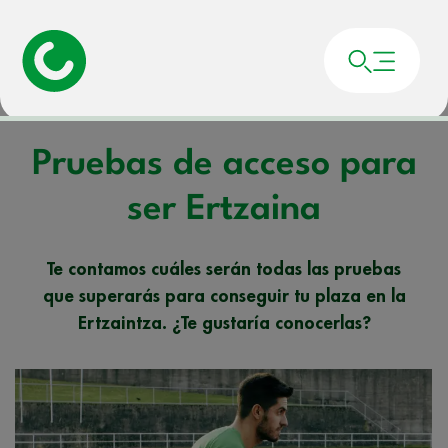
Portada
»
Noticias
»
Pruebas de acceso para ser Ertzaina
Pruebas de acceso para
ser Ertzaina
Te contamos cuáles serán todas las pruebas
que superarás para conseguir tu plaza en la
Ertzaintza. ¿Te gustaría conocerlas?