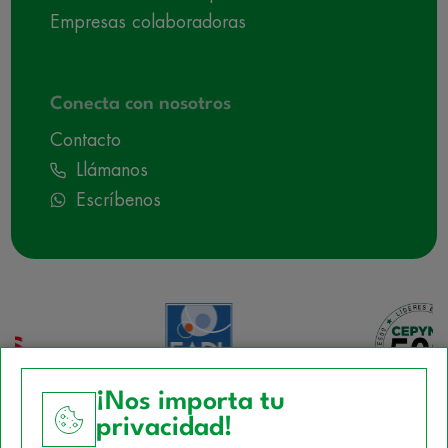
Empresas colaboradoras
Conecta con nosotros
Contacto
Llámanos
Escríbenos
¡Nos importa tu
privacidad!