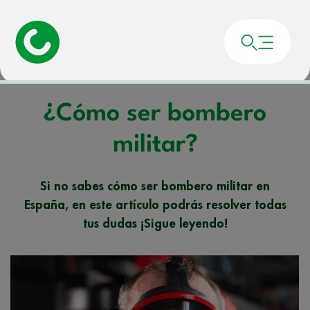
Portada
»
Noticias
»
¿Cómo ser bombero militar?
¿Cómo ser bombero
militar?
Si no sabes cómo ser bombero militar en
España, en este artículo podrás resolver todas
tus dudas ¡Sigue leyendo!