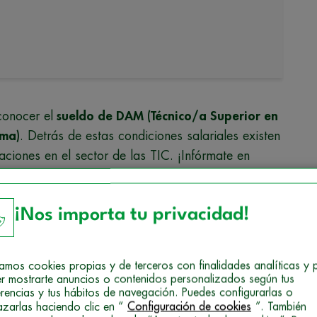
conocer el
sueldo de DAM (Técnico/a Superior en
rma)
. Detrás de estas condiciones salariales existen
aciones en el sector de las TIC. ¡Infórmate en
probar la
Formación Profesional de DAM
. Sabes
¡Nos importa tu privacidad!
alidad que te ofrece Campus Training, en
el Gobierno de España, es decir, una titulación
las opciones de formación!
izamos cookies propias y de terceros con finalidades analíticas y 
r mostrarte anuncios o contenidos personalizados según tus
erencias y tus hábitos de navegación. Puedes configurarlas o
azarlas haciendo clic en “
Configuración de cookies
”. También
 ¿cuánto puedes ganar como