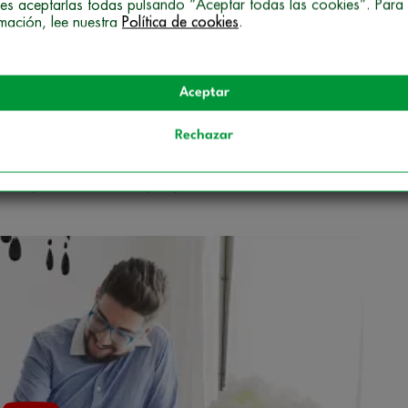
lo es, pero también es algo fascinante.
es aceptarlas todas pulsando “Aceptar todas las cookies”. Para
rmación, lee nuestra
Política de cookies
.
de la profesión, pero ¡ojo! De nuevo, no es tan
star al tanto de tendencias y materiales, saber
ntrolar la luz… Algo que solo un decorador e
Aceptar
Rechazar
as funciones? Pues vamos a ayudarte un poco más:
so que conlleva un proyecto de interiorismo
, de