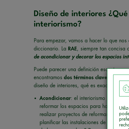
Diseño de interiores ¿Qu
interiorismo?
Para empezar, vamos a hacer lo que nos e
diccionario. La
RAE
, siempre tan concisa 
de acondicionar y decorar los espacios int
Puede parecer una definición escueta, per
encontramos
dos términos clave
que puede
diseño de interiores, qué es exactamente:
Acondicionar
: el interiorismo no solo 
reformar los espacios para hacerlos má
Util
pode
realizar proyectos de reformas, derribar
pref
planificar las instalaciones de electr
rech