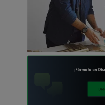
¡Fórmate en Dise
Des