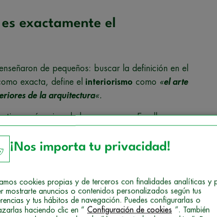
é es exactamente el
nseñaron de pequeños: buscar la definición en el
como exacta, define el
interiorismo
como
«
el arte
eriores de la arquitectura
«.
o tiene más miga de lo que parece. En ella
n ayudarte a entender la gran pregunta: el
¡Nos importa tu privacidad!
consiste en decorar, sino en transformar, mejorar y
s bonitos, funcionales y cómodos. Esto incluye
izamos cookies propias y de terceros con finalidades analíticas y 
r mostrarte anuncios o contenidos personalizados según tus
 y levantar tabiques, diseñar la iluminación,
erencias y tus hábitos de navegación. Puedes configurarlas o
icidad y fontanería… ¿A que parece más complicado
azarlas haciendo clic en “
Configuración de cookies
”. También