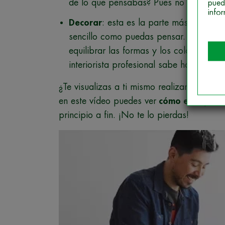
de lo que pensabas? Pues no lo dudes: 
pued
info
Decorar
: esta es la parte más vistosa 
sencillo como puedas pensar. Hay que e
equilibrar las formas y los colores, co
interiorista profesional sabe hacer bien.
¿Te visualizas a ti mismo realizando est
en este vídeo puedes ver
cómo es el proce
principio a fin. ¡No te lo pierdas!