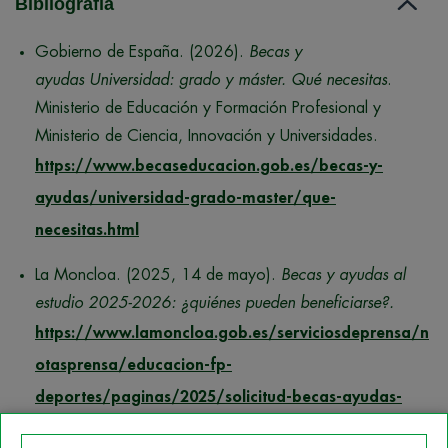
Bibliografía
Gobierno de España. (2026).
Becas y
ayudas Universidad: grado y máster. Qué necesitas
.
Ministerio de Educación y Formación Profesional y
Ministerio de Ciencia, Innovación y Universidades.
https://www.becaseducacion.gob.es/becas-y-
ayudas/universidad-grado-master/que-
necesitas.html
La Moncloa. (2025, 14 de mayo).
Becas y ayudas al
estudio 2025-2026: ¿quiénes pueden beneficiarse?.
https://www.lamoncloa.gob.es/serviciosdeprensa/n
otasprensa/educacion-fp-
deportes/paginas/2025/solicitud-becas-ayudas-
estudiantes.aspx