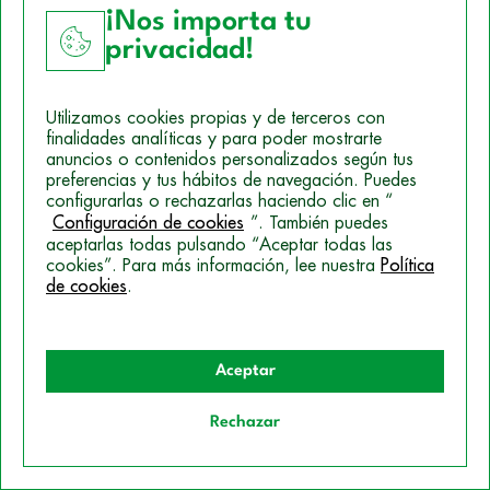
¡Nos importa tu
Real Decreto 163/2025, de 4 de marzo, por el que se
privacidad!
establecen los umbrales de renta y patrimonio familiar y
las cuantías de las becas y ayudas al estudio para el
Utilizamos cookies propias y de terceros con
curso 2025-2026, y se modifica parcialmente el Real
finalidades analíticas y para poder mostrarte
Decreto 1721/2007, de 21 de diciembre, por el que se
anuncios o contenidos personalizados según tus
preferencias y tus hábitos de navegación. Puedes
establece el régimen de las becas y ayudas al estudio
configurarlas o rechazarlas haciendo clic en “
personalizadas.
Boletín Oficial del Estado, 55,
de 5 de
Configuración de cookies
”. También puedes
marzo de 2025.
aceptarlas todas pulsando “Aceptar todas las
cookies”. Para más información, lee nuestra
Política
https://boe.es/boe/dias/2025/03/05/pdfs/BOE-A-
de cookies
.
2025-4320.pdf
Aceptar
Rechazar
Quiero información