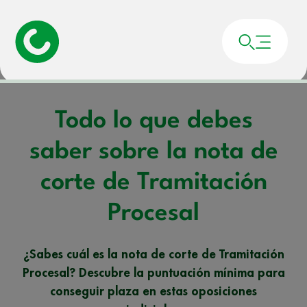
Portada
»
Noticias
»
Todo lo que debes saber sobre la nota de corte de
Tramitación Procesal
Todo lo que debes
saber sobre la nota de
corte de Tramitación
Procesal
¿Sabes cuál es la nota de corte de Tramitación
Procesal? Descubre la puntuación mínima para
conseguir plaza en estas oposiciones