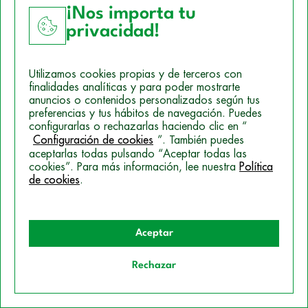
¡Nos importa tu
privacidad!
Utilizamos cookies propias y de terceros con
finalidades analíticas y para poder mostrarte
anuncios o contenidos personalizados según tus
preferencias y tus hábitos de navegación. Puedes
configurarlas o rechazarlas haciendo clic en “
Configuración de cookies
”. También puedes
aceptarlas todas pulsando “Aceptar todas las
¿Se puede acceder a Psicología desde un FP
cookies”. Para más información, lee nuestra
Política
Superior de Sanidad?
de cookies
.
Leer más
Aceptar
Rechazar
Quiero información
FP Análisis Clínico y Biomédico: asignaturas